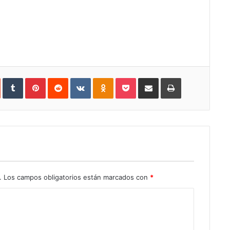
In
StumbleUpon
Tumblr
Pinterest
Reddit
VKontakte
Odnoklassniki
Pocket
Share
Print
via
Email
.
Los campos obligatorios están marcados con
*