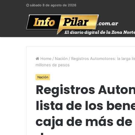
sábado 8 de agosto de 2026
Home
/
Nación
/
Registros Automotores: la larga l
millones de pesos
Nación
Registros Autom
lista de los be
caja de más de 