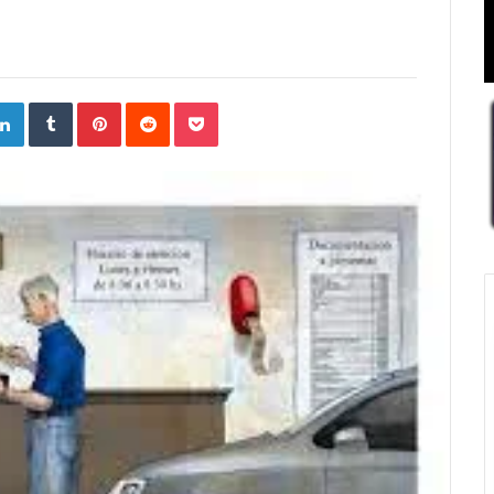
ogle+
LinkedIn
Tumblr
Pinterest
Reddit
Pocket