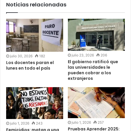
Noticias relacionadas
julio 23, 2026
206
julio 30, 2026
182
El gobierno ratificó que
Los docentes paran el
las universidades le
lunes en todo el país
pueden cobrar a los
extranjeros
julio 1, 2026
257
julio 1, 2026
243
Pruebas Aprender 2025:
Femicidios: matan a una