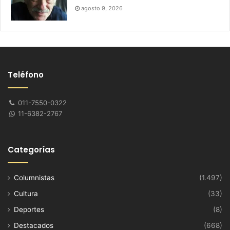
agosto 9, 2026
Teléfono
011-7550-0322
11-6382-2767
Categorías
Columnistas
(1.497)
Cultura
(33)
Deportes
(8)
Destacados
(668)