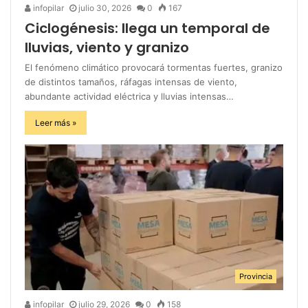
infopilar
julio 30, 2026
0
167
Ciclogénesis: llega un temporal de
lluvias, viento y granizo
El fenómeno climático provocará tormentas fuertes, granizo
de distintos tamaños, ráfagas intensas de viento,
abundante actividad eléctrica y lluvias intensas…
Leer más »
Provincia
infopilar
julio 29, 2026
0
158