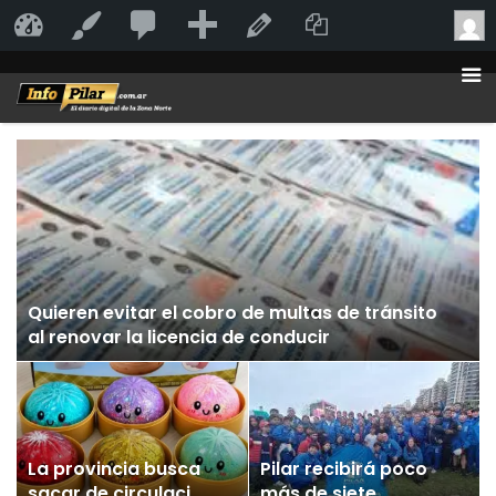
20
20
Añadir
Duplicate Po
InfoPilar
Personalizar
Editar la página
comentarios
en
moderación
Quieren evitar el cobro de multas de tránsito
al renovar la licencia de conducir
La provincia busca
Pilar recibirá poco
sacar de circulación
más de siete