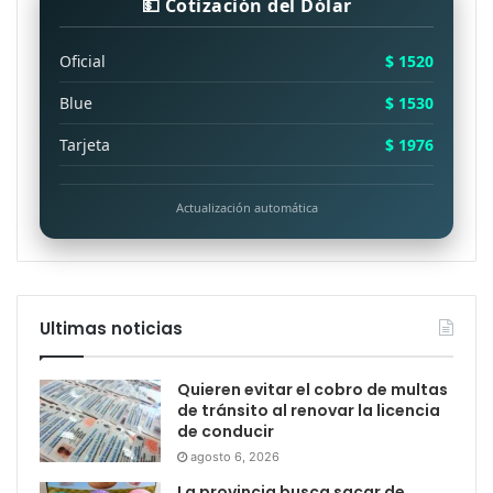
💵 Cotización del Dólar
Oficial
$ 1520
Blue
$ 1530
Tarjeta
$ 1976
Actualización automática
Ultimas noticias
Quieren evitar el cobro de multas
de tránsito al renovar la licencia
de conducir
agosto 6, 2026
La provincia busca sacar de