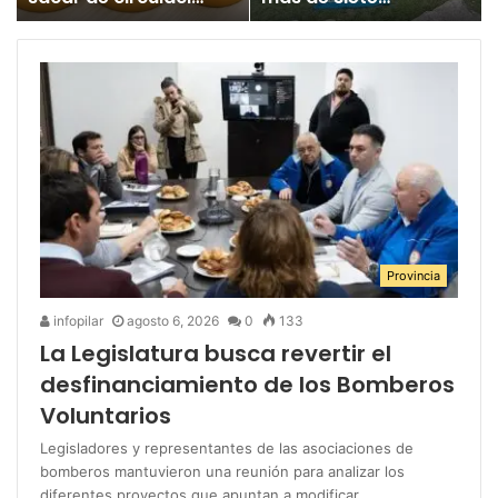
un juguete
millones para los
«altamente tóxico»
Juegos
Bonaerenses
Provincia
infopilar
agosto 6, 2026
0
133
La Legislatura busca revertir el
desfinanciamiento de los Bomberos
Voluntarios
Legisladores y representantes de las asociaciones de
bomberos mantuvieron una reunión para analizar los
diferentes proyectos que apuntan a modificar…