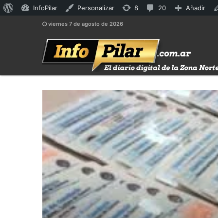
Acerca
8
20
InfoPilar
Personalizar
8
20
Añadir
de
actualizaciones
comentarios
viernes 7 de agosto de 2026
WordPress
disponibles
en
moderación